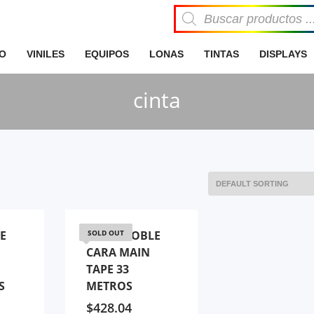
Búsqueda
de
productos
IO
VINILES
EQUIPOS
LONAS
TINTAS
DISPLAYS
cinta
E
CINTA DOBLE
SOLD OUT
CARA MAIN
TAPE 33
S
METROS
$
428.04