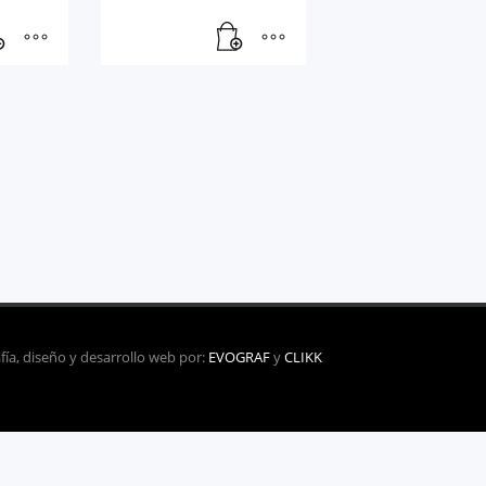
fía, diseño y desarrollo web por:
EVOGRAF
y
CLIKK