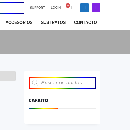
SUPPORT
LOGIN
×
ACCESORIOS
SUSTRATOS
CONTACTO
Búsqueda
de
productos
CARRITO