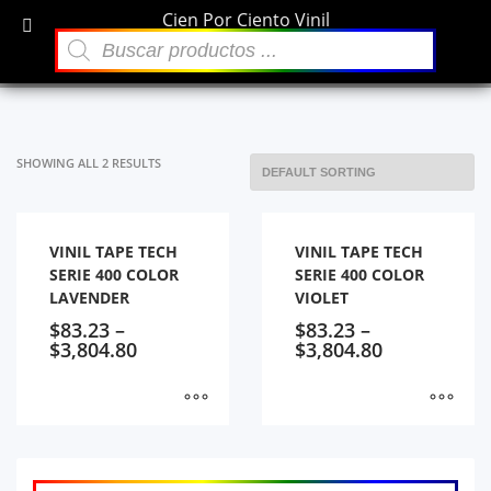
Cien Por Ciento Vinil
×
Búsqueda
Archivos
de
Purpura
productos
diciembre 2021
Categorías
SHOWING ALL 2 RESULTS
Sin categoría
VINIL TAPE TECH
VINIL TAPE TECH
SERIE 400 COLOR
SERIE 400 COLOR
LAVENDER
VIOLET
$
83.23
–
$
83.23
–
$
3,804.80
$
3,804.80
Búsqueda