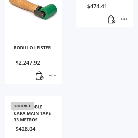
$
474.41
RODILLO LEISTER
$
2,247.92
CINTA DOBLE
SOLD OUT
CARA MAIN TAPE
33 METROS
$
428.04