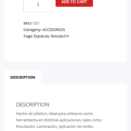
ADD TO CART
amarillo
economico
para
SKU:
GS1
Rotulacion
Category:
ACCESORIOS
quantity
Tags:
Espatula
,
Rotulaci?n
DESCRIPTION
DESCRIPTION
Hecho de plástico, ideal para utilizarse como
herramienta en distintas aplicaciones, tales como:
Rotulación, Laminación, Aplicación de viniles.