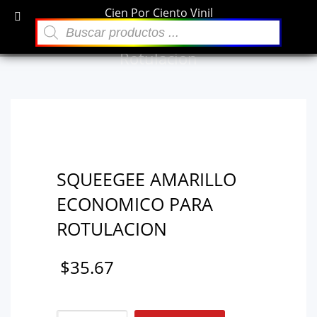
Cien Por Ciento Vinil
×
Búsqueda
Archivos
de
Squeegee amarillo economico para
productos
Rotulacion
diciembre 2021
Categorías
Sin categoría
SQUEEGEE AMARILLO
ECONOMICO PARA
ROTULACION
$
35.67
Squeegee