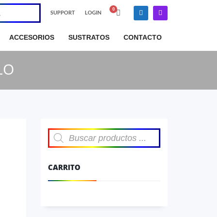
SUPPORT
LOGIN
×
ACCESORIOS
SUSTRATOS
CONTACTO
LO
Búsqueda
de
productos
CARRITO