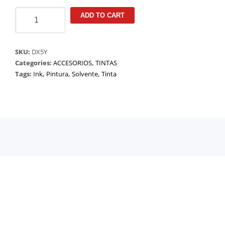
TINTA
ADD TO CART
PLATINUM
COLOR
AMARILLO
SKU:
DX5Y
quantity
Categories:
ACCESORIOS
,
TINTAS
Tags:
Ink
,
Pintura
,
Solvente
,
Tinta