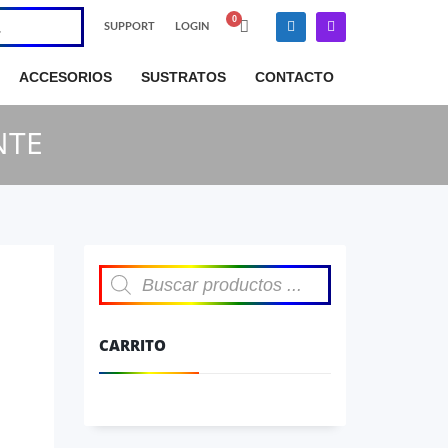
SUPPORT
LOGIN
×
ACCESORIOS
SUSTRATOS
CONTACTO
NTE
Búsqueda
de
productos
CARRITO