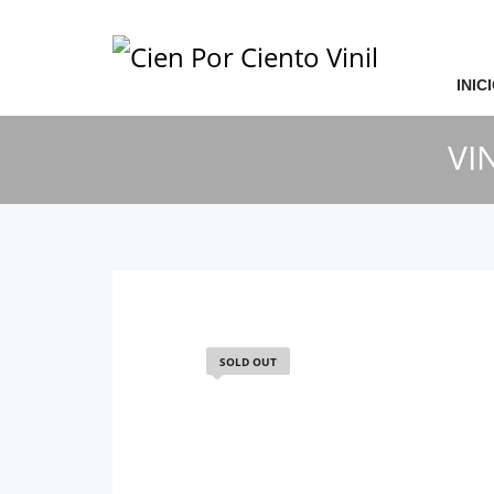
Archivos
INIC
diciembre 2021
VI
Categorías
Sin categoría
SOLD OUT