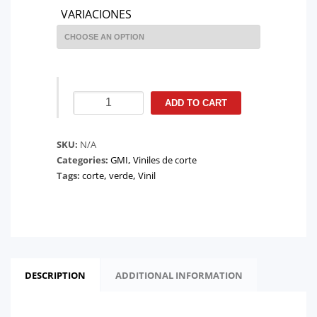
VARIACIONES
VINIL
ADD TO CART
GMI
CV300
SKU:
N/A
Color
Categories:
GMI
,
Viniles de corte
Apple
Tags:
corte
,
verde
,
Vinil
Green
quantity
DESCRIPTION
ADDITIONAL INFORMATION