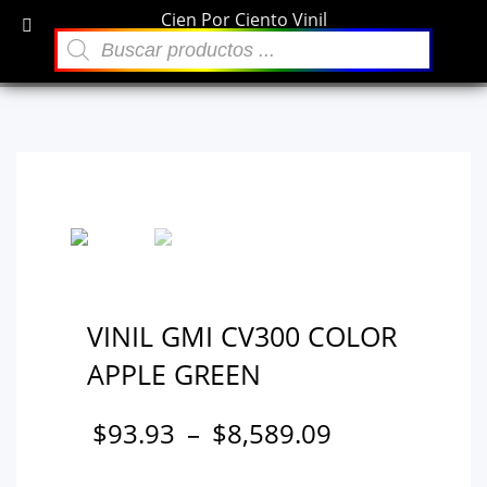
Cien Por Ciento Vinil
×
Búsqueda
Archivos
de
VINIL GMI CV300 Color Apple Green
productos
diciembre 2021
Categorías
Sin categoría
VINIL GMI CV300 COLOR
APPLE GREEN
$
93.93
–
$
8,589.09