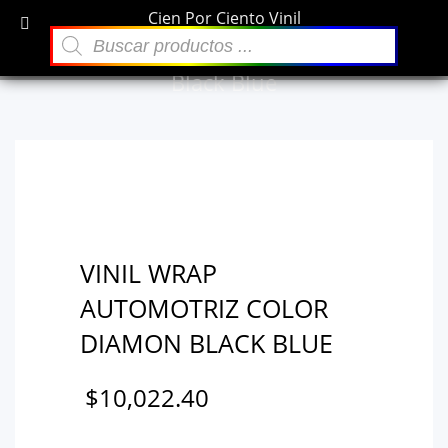
Cien Por Ciento Vinil
×
Búsqueda
Archivos
de
VINIL WRAP AUTOMOTRIZ Color Diamon
productos
Black Blue
diciembre 2021
Categorías
Sin categoría
VINIL WRAP
AUTOMOTRIZ COLOR
DIAMON BLACK BLUE
$
10,022.40