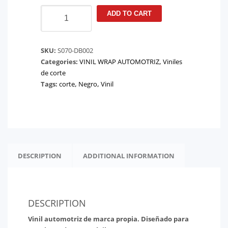
VINIL
ADD TO CART
WRAP
AUTOMOTRIZ
Color
SKU:
S070-DB002
Diamon
Categories:
VINIL WRAP AUTOMOTRIZ
,
Viniles
Black
de corte
Blue
Tags:
corte
,
Negro
,
Vinil
quantity
DESCRIPTION
ADDITIONAL INFORMATION
DESCRIPTION
Vinil automotriz de marca propia. Diseñado para