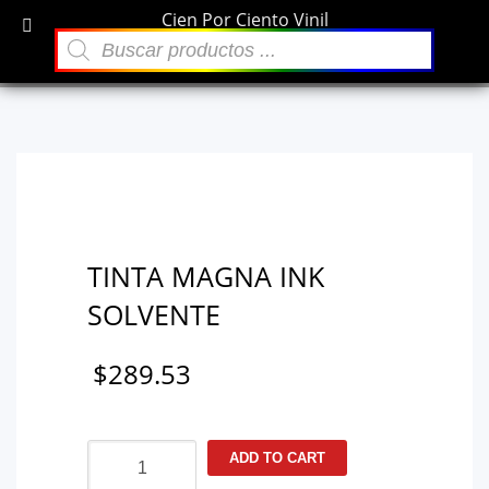
Cien Por Ciento Vinil
×
Búsqueda
Archivos
de
TINTA MAGNA INK SOLVENTE
productos
diciembre 2021
Categorías
Sin categoría
TINTA MAGNA INK
SOLVENTE
$
289.53
TINTA
ADD TO CART
MAGNA